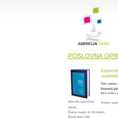
POSLOVNA OP
Kazenski
uvodnimi 
Šifra izdelka:
Kazenski zako
KZ-1 in KZ z 
Klikni sliko za povečavo
Uvodna pojasni
Jakulin
Stvarno kazalo: dr. Vid Jakulin
Število strani: 540