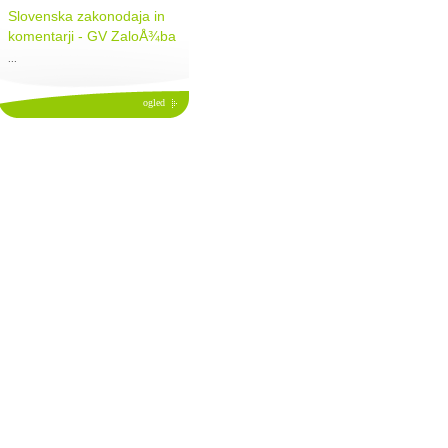
Slovenska zakonodaja in
komentarji - GV ZaloÅ¾ba
...
ogled