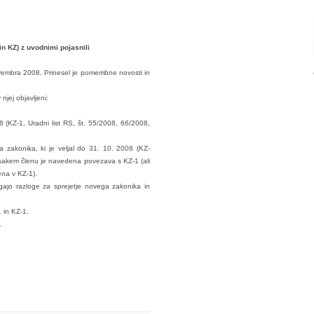
n KZ) z uvodnimi pojasnili
 novembra 2008. Prinesel je pomembne novosti in
 njej objavljeni:
8 (KZ-1, Uradni list RS, št. 55/2008, 66/2008,
zakonika, ki je veljal do 31. 10. 2008 (KZ-
 vsakem členu je navedena povezava s KZ-1 (ali
ena v KZ-1).
lagajo razloge za sprejetje novega zakonika in
 in KZ-1.
.