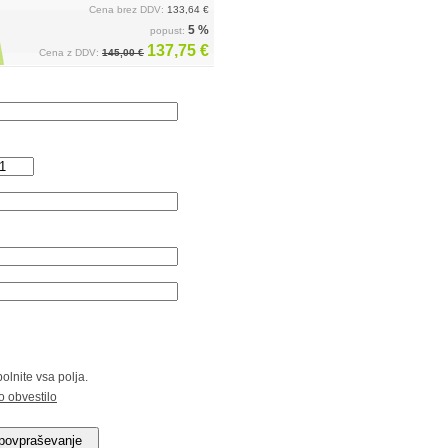
Cena brez DDV:
133,64 €
5 %
popust:
137,75 €
Cena z DDV:
145,00 €
olnite vsa polja.
o obvestilo