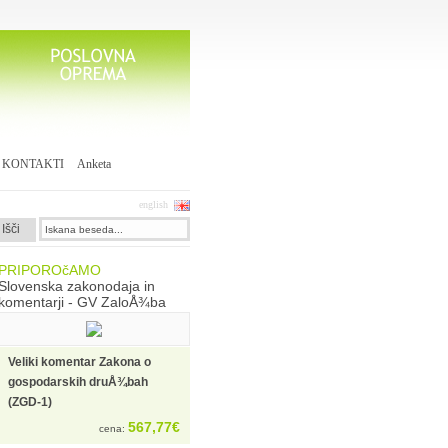
KONTAKTI
Anketa
english
PRIPOROčAMO
Slovenska zakonodaja in
komentarji - GV ZaloÅ¾ba
Veliki komentar Zakona o
gospodarskih druÅ¾bah
(ZGD-1)
567,77€
cena: