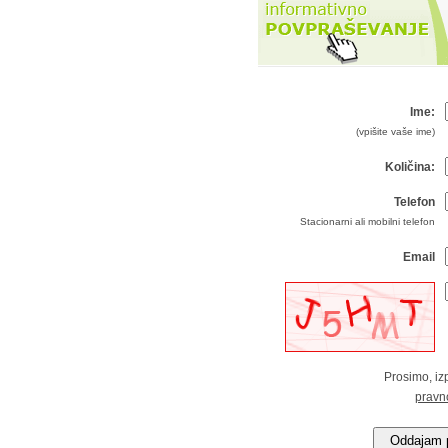
Ime:
(vpišite vaše ime)
Količina:
Telefon
Stacionarni ali mobilni telefon
Email
Prosimo, izp
pravn