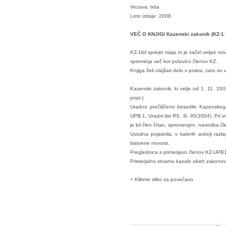
Vezava: trda
Leto izdaje: 2008
VEČ O KNJIGI Kazenski zakonik (KZ-1 i
KZ-1bil sprejet maja in je začel veljati
spreminja več kot polovico členov KZ.
Knjiga želi olajšati delo v praksi, zato so v
Kazenski zakonik, ki velja od 1. 11. 200
popr.).
Uradno prečiščeno besedilo Kazenskega 
UPB-1, Uradni list RS, št. 95/2004). Pri
je bil člen črtan, spremenjen, navedba čl
Uvodna pojasnila, v katerih avtorji raz
bistvene novosti.
Preglednica s primerjavo členov KZ-UPB1
Primerjalno stvarno kazalo obeh zakonov
+ Kliknte sliko za povečavo