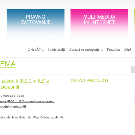
O druÅ¾bi
Predavatelji
Obrazci za zastopanje ...
Ponudba
Q&A
REMA
OSTALI PRODUKTI
 zakonik (KZ-1 in KZ) z
pojasnili
9789612470715
nik (KZ-1 in KZ) z uvodnimi pojasnili
uvodnimi pojasnili
la: dr. Ivan Bele, dr. Mitja Deisinger, dr. Vid