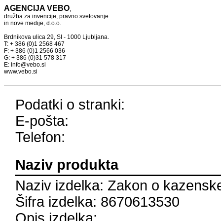
AGENCIJA VEBO
,
družba za invencije, pravno svetovanje
in nove medije, d.o.o.
Brdnikova ulica 29, SI - 1000 Ljubljana.
T: + 386 (0)1 2568 467
F: + 386 (0)1 2566 036
G: + 386 (0)31 578 317
E: info@vebo.si
www.vebo.si
Podatki o stranki:
E-pošta:
Telefon:
Naziv produkta
Naziv izdelka: Zakon o kazens
Šifra izdelka: 8670613530
Opis izdelka: